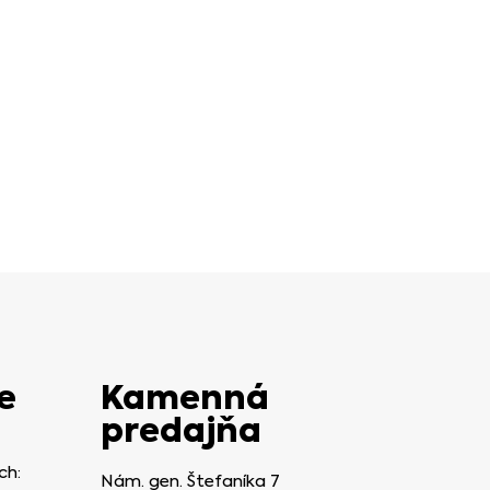
e
Kamenná
predajňa
ch:
Nám. gen. Štefaníka 7