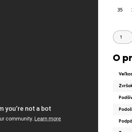
35
O p
Veľko
Zvršo
Podší
Podoš
Podp