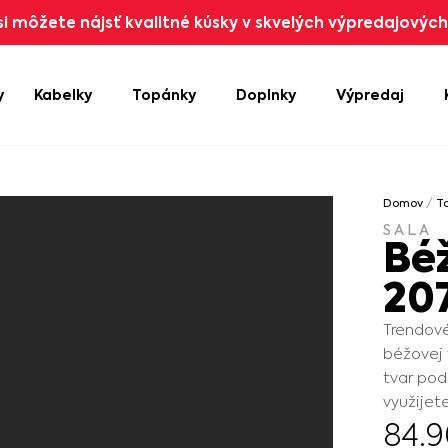
i môžete nájsť kvalitné kúsky v skvelých výpredajových 
y
Kabelky
Topánky
Doplnky
Výpredaj
Domov
/
T
SALA
Bé
20
Trendové
béžovej 
tvar pod
využijet
84.