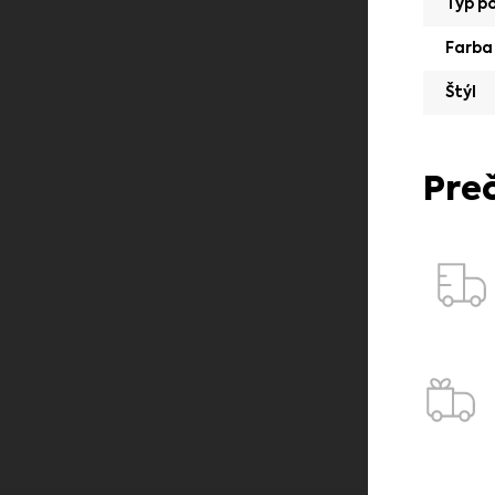
Typ p
Farba
Štýl
Pre