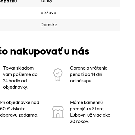
tenký
odpätku
béžová
Dámske
čo nakupovať u nás
Tovar skladom
Garancia vrátenia
vám pošleme do
peňazí do 14 dní
24 hodín od
od nákupu.
objednávky.
Pri objednávke nad
Máme kamennú
60 € získate
predajňu v Starej
dopravu zadarmo.
Ľubovni už viac ako
20 rokov.