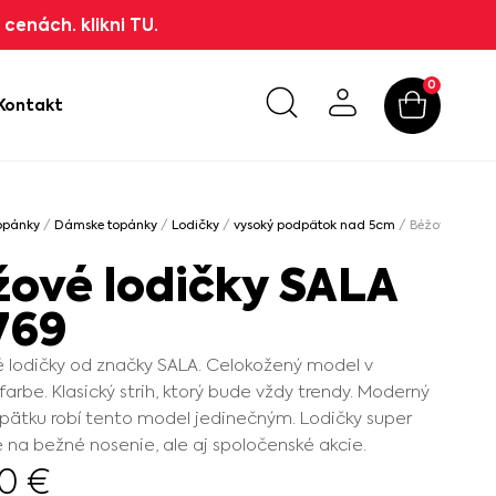
cenách. klikni TU.
0
Kontakt
opánky
/
Dámske topánky
/
Lodičky
/
vysoký podpätok nad 5cm
/ Béžové lodičk
žové lodičky SALA
769
 lodičky od značky SALA. Celokožený model v
farbe. Klasický strih, ktorý bude vždy trendy. Moderný
pätku robí tento model jedinečným. Lodičky super
e na bežné nosenie, ale aj spoločenské akcie.
90
€