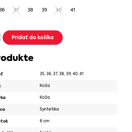
36
37
38
39
40
41
Pridať do košíka
rodukte
35
,
36
,
37
,
38
,
39
,
40
,
41
sť
Koža
k
Koža
vka
Syntetika
va
6 cm
ätok