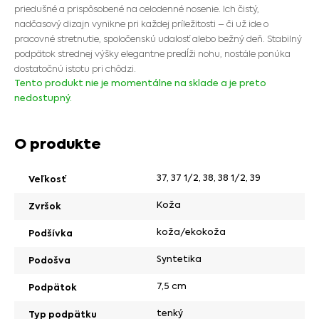
priedušné a prispôsobené na celodenné nosenie. Ich čistý,
nadčasový dizajn vynikne pri každej príležitosti – či už ide o
pracovné stretnutie, spoločenskú udalosť alebo bežný deň. Stabilný
podpätok strednej výšky elegantne predĺži nohu, nostále ponúka
dostatočnú istotu pri chôdzi.
Tento produkt nie je momentálne na sklade a je preto
nedostupný.
O produkte
37
,
37 1/2
,
38
,
38 1/2
,
39
Veľkosť
Koža
Zvršok
koža/ekokoža
Podšívka
Syntetika
Podošva
7,5 cm
Podpätok
tenký
Typ podpätku