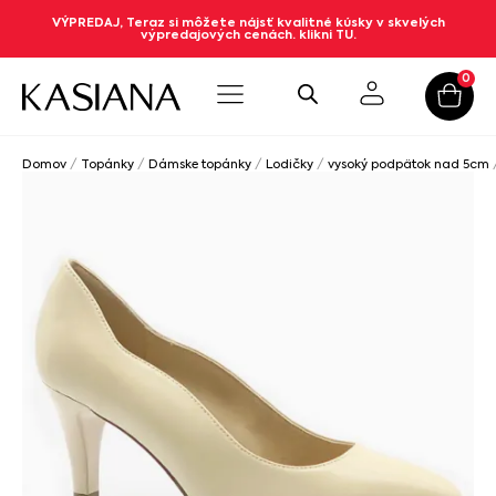
VÝPREDAJ, Teraz si môžete nájsť kvalitné kúsky v skvelých
výpredajových cenách. klikni TU.
0
Domov
/
Topánky
/
Dámske topánky
/
Lodičky
/
vysoký podpätok nad 5cm