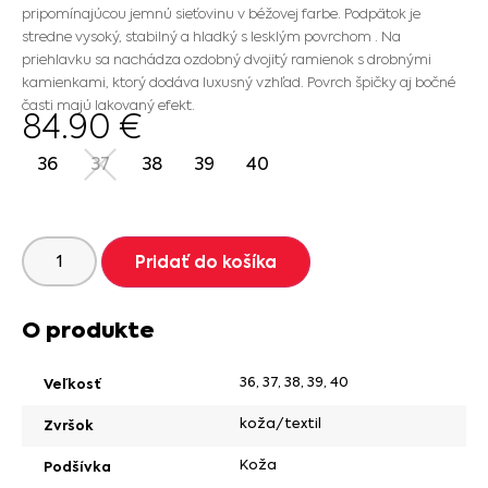
pripomínajúcou jemnú sieťovinu v béžovej farbe. Podpätok je
stredne vysoký, stabilný a hladký s lesklým povrchom . Na
priehlavku sa nachádza ozdobný dvojitý ramienok s drobnými
kamienkami, ktorý dodáva luxusný vzhľad. Povrch špičky aj bočné
časti majú lakovaný efekt.
84.90
€
36
37
38
39
40
Pridať do košíka
O produkte
36
,
37
,
38
,
39
,
40
Veľkosť
koža/textil
Zvršok
Koža
Podšívka