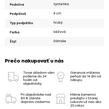
Syntetika
Podošva
6 cm
Podpätok
hrubý
Typ podpätku
béžová
Farba
Dámske
Štýl
Prečo nakupovať u nás
Tovar skladom vám
Garancia vrátenia
pošleme do 24
peňazí do 14 dní od
hodín od
nákupu.
objednávky.
Pri objednávke nad
Máme kamennú
60 € získate
predajňu v Starej
dopravu zadarmo.
Ľubovni už viac ako
20 rokov.