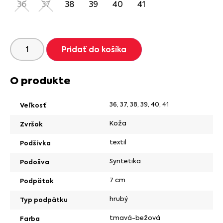
36
37
38
39
40
41
Pridať do košíka
O produkte
36
,
37
,
38
,
39
,
40
,
41
Veľkosť
Koža
Zvršok
textil
Podšívka
Syntetika
Podošva
7 cm
Podpätok
hrubý
Typ podpätku
tmavá-bežová
Farba