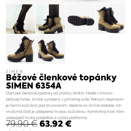
SIMEN
Béžové členkové topánky
SIMEN 6354A
Dámske členkové topánky od značky SIMEN. Model v tmavo-
béžovej farbe. Zvršok vyrobený z prírodnej kože. Pekným doplnkom
je čierna kožušina pod šnurovaním. Ideálne na zimné obdobie. Ich
vnútorná časť je zateplená hrubou kožušinou. Komfortný krok Vám
zabezpečí hrubý podpätok a vyššia platforma.
63.92
€
79.90
€