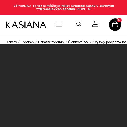
VÝPREDAJ, Teraz si môžete nájsť kvalitné kúsky v skvelých
výpredajových cenách. klikni TU.
0
Domov
/
Topánky
/
Dámske topánky
/
Členková obuv
/
vysoký podpätok n