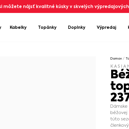
i môžete nájsť kvalitné kúsky v skvelých výpredajových 
y
Kabelky
Topánky
Doplnky
Výpredaj
Domov
/
T
KASIA
Bé
to
23
Dámske č
béžovej
túto sez
členkový