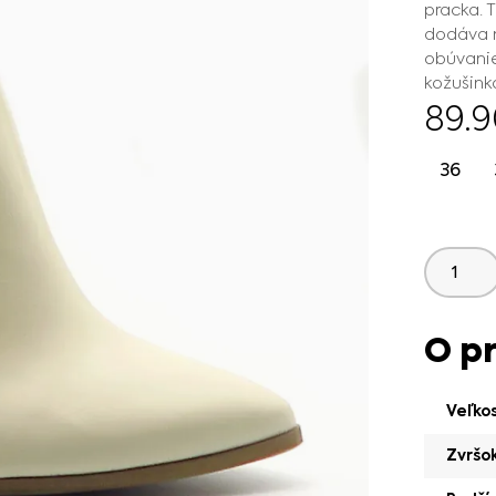
pracka. 
dodáva n
obúvanie
kožušink
89.
36
O p
Veľko
Zvršo