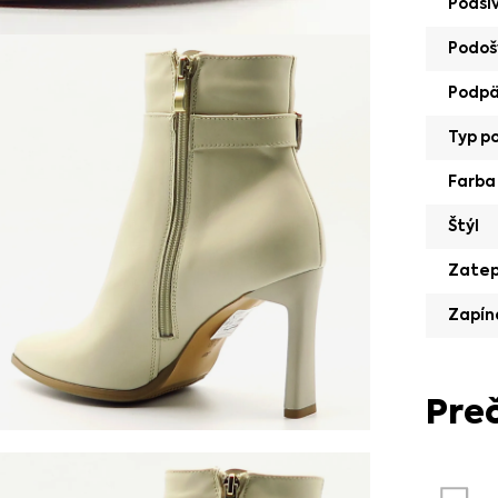
Podší
Podoš
Podp
Typ p
Farba
Štýl
Zatep
Zapín
Pre