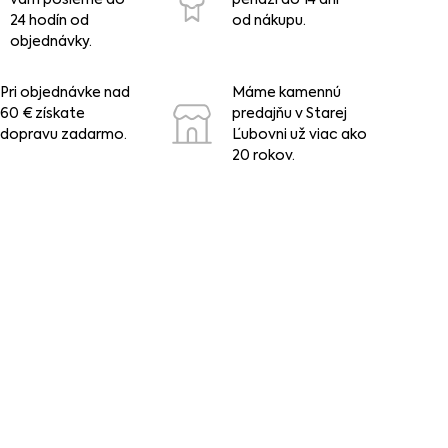
24 hodín od
od nákupu.
objednávky.
Pri objednávke nad
Máme kamennú
60 € získate
predajňu v Starej
dopravu zadarmo.
Ľubovni už viac ako
20 rokov.