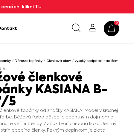
cenách. klikni TU.
0
Kontakt
opánky
/
Dámske topánky
/
Členková obuv
/
vysoký podpätok nad 5cm
/ Béžové
NA
žové členkové
pánky KASIANA B-
7/5
lenkové topánky od značky KASIANA. Model v krásnej
 farbe. Béžová farba pôsobí elegantným dojmom a
ónu je veľmi trendy. Zvršok tvorí prírodná koža. Jemný
 strih obopína členky. Pekným doplnkom je zlatá