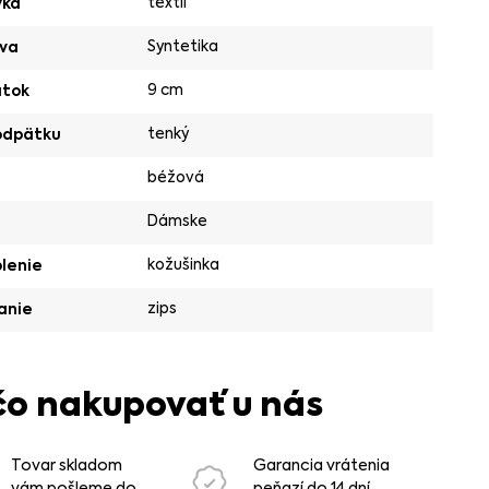
textil
vka
Syntetika
va
9 cm
ätok
tenký
odpätku
béžová
Dámske
kožušinka
lenie
zips
anie
čo nakupovať u nás
Tovar skladom
Garancia vrátenia
vám pošleme do
peňazí do 14 dní