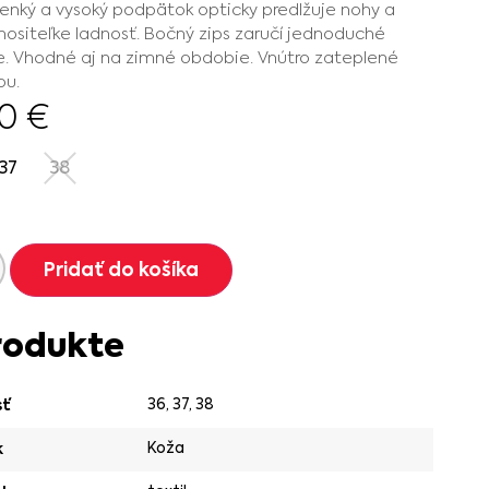
Tenký a vysoký podpätok opticky predlžuje nohy a
ositeľke ladnosť. Bočný zips zaručí jednoduché
. Vhodné aj na zimné obdobie. Vnútro zateplené
ou.
90
€
37
38
Pridať do košíka
rodukte
36
,
37
,
38
sť
Koža
k