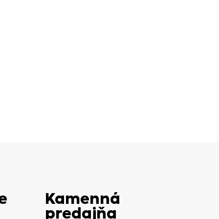
e
Kamenná
predajňa