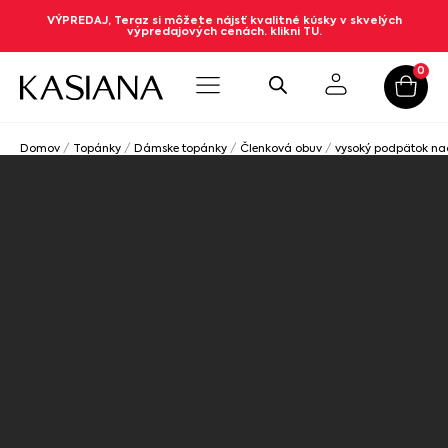
VÝPREDAJ, Teraz si môžete nájsť kvalitné kúsky v skvelých
výpredajových cenách. klikni TU.
0
Domov
/
Topánky
/
Dámske topánky
/
Členková obuv
/
vysoký podpätok n