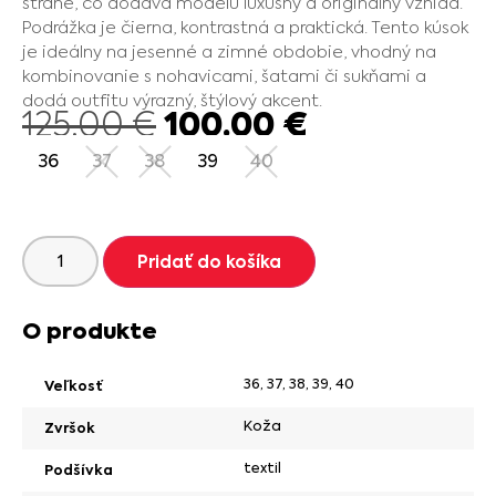
strane, čo dodáva modelu luxusný a originálny vzhľad.
Podrážka je čierna, kontrastná a praktická. Tento kúsok
je ideálny na jesenné a zimné obdobie, vhodný na
kombinovanie s nohavicami, šatami či sukňami a
dodá outfitu výrazný, štýlový akcent.
100.00
€
125.00
€
36
37
38
39
40
Pridať do košíka
O produkte
36
,
37
,
38
,
39
,
40
Veľkosť
Koža
Zvršok
textil
Podšívka