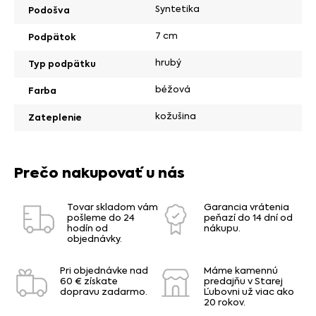
Syntetika
Podošva
7 cm
Podpätok
hrubý
Typ podpätku
béžová
Farba
kožušina
Zateplenie
Prečo nakupovať u nás
Tovar skladom vám
Garancia vrátenia
pošleme do 24
peňazí do 14 dní od
hodín od
nákupu.
objednávky.
Pri objednávke nad
Máme kamennú
60 € získate
predajňu v Starej
dopravu zadarmo.
Ľubovni už viac ako
20 rokov.