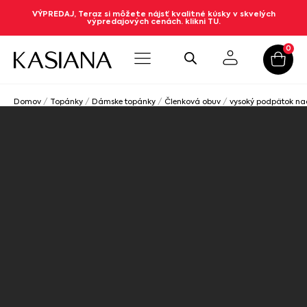
VÝPREDAJ, Teraz si môžete nájsť kvalitné kúsky v skvelých
výpredajových cenách. klikni TU.
0
Domov
/
Topánky
/
Dámske topánky
/
Členková obuv
/
vysoký podpätok n