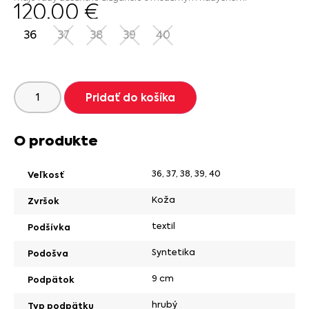
120.00
€
36
37
38
39
40
Pridať do košíka
O produkte
36
,
37
,
38
,
39
,
40
Veľkosť
Koža
Zvršok
textil
Podšívka
Syntetika
Podošva
9 cm
Podpätok
hrubý
Typ podpätku