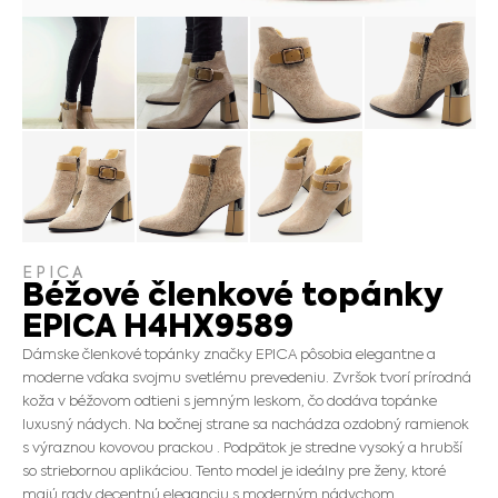
EPICA
Béžové členkové topánky
EPICA H4HX9589
Dámske členkové topánky značky EPICA pôsobia elegantne a
moderne vďaka svojmu svetlému prevedeniu. Zvršok tvorí prírodná
koža v béžovom odtieni s jemným leskom, čo dodáva topánke
luxusný nádych. Na bočnej strane sa nachádza ozdobný ramienok
s výraznou kovovou prackou . Podpätok je stredne vysoký a hrubší
so striebornou aplikáciou. Tento model je ideálny pre ženy, ktoré
majú rady decentnú eleganciu s moderným nádychom.