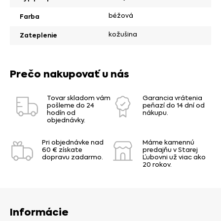
béžová
Farba
kožušina
Zateplenie
Prečo nakupovať u nás
Tovar skladom vám
Garancia vrátenia
pošleme do 24
peňazí do 14 dní od
hodín od
nákupu.
objednávky.
Pri objednávke nad
Máme kamennú
60 € získate
predajňu v Starej
dopravu zadarmo.
Ľubovni už viac ako
20 rokov.
Informácie