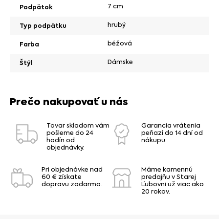
7 cm
Podpätok
hrubý
Typ podpätku
béžová
Farba
Dámske
Štýl
Prečo nakupovať u nás
Tovar skladom vám
Garancia vrátenia
pošleme do 24
peňazí do 14 dní od
hodín od
nákupu.
objednávky.
Pri objednávke nad
Máme kamennú
60 € získate
predajňu v Starej
dopravu zadarmo.
Ľubovni už viac ako
20 rokov.