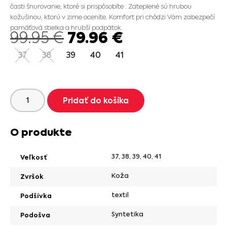
časti šnurovanie, ktoré si prispôsobíte . Zateplené sú hrubou
kožušinou, ktorú v zime oceníte. Komfort pri chôdzi Vám zabezpečí
pamäťová stielka a hrubší podpätok.
79.96
€
99.95
€
37
38
39
40
41
Pridať do košíka
O produkte
37
,
38
,
39
,
40
,
41
Veľkosť
Koža
Zvršok
textil
Podšívka
Syntetika
Podošva