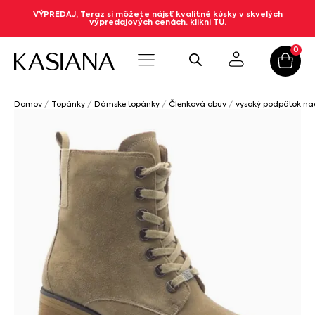
VÝPREDAJ, Teraz si môžete nájsť kvalitné kúsky v skvelých
výpredajových cenách. klikni TU.
0
Domov
/
Topánky
/
Dámske topánky
/
Členková obuv
/
vysoký podpätok n