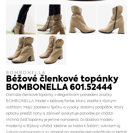
BOMBONELLA
Béžové členkové topánky
BOMBONELLA 601.52444
Dámske členkové topánky v elegantnom prevedení značky
BOMBONELLA. Model v béžovej farbe, ktorú zladíte k rôznym
outfitom. Majú zaoblenú špičku a vysoký, stabilný podpätok, ktorý
opticky predĺži nohy a zároveň poskytuje pohodlie pri chôdzi.
Vrchná časť topánky je jemne nariasená, čo dodáva modelu
moderný a štýlový vzhľad. Ideálne sa hodia k šatám, sukniam aj
úzkym nohaviciam a sú vhodné na spoločenské príležitosti aj bežné