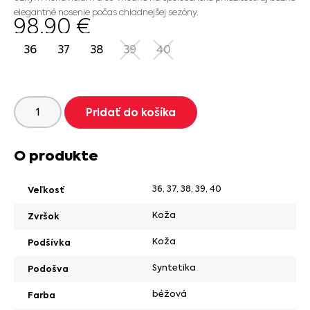
elegantné nosenie počas chladnejšej sezóny.
98.90
€
36
37
38
39
40
Pridať do košíka
O produkte
36
,
37
,
38
,
39
,
40
Veľkosť
Koža
Zvršok
Koža
Podšívka
Syntetika
Podošva
béžová
Farba