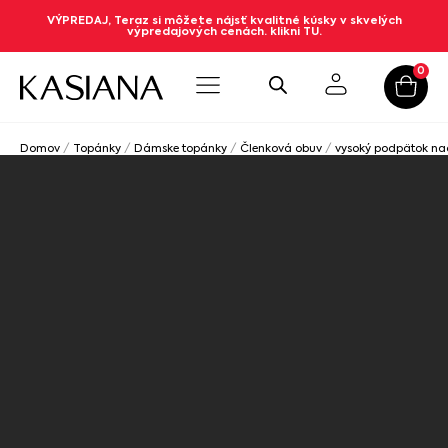
VÝPREDAJ, Teraz si môžete nájsť kvalitné kúsky v skvelých
výpredajových cenách. klikni TU.
0
Domov
/
Topánky
/
Dámske topánky
/
Členková obuv
/
vysoký podpätok n