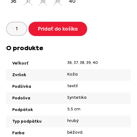
36
37
38
39
40
Pridať do košíka
O produkte
36
,
37
,
38
,
39
,
40
Veľkosť
Koža
Zvršok
textil
Podšívka
Syntetika
Podošva
5,5 cm
Podpätok
hrubý
Typ podpätku
béžová
Farba