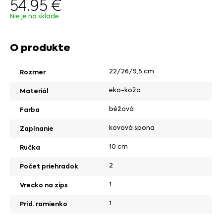
54.95
€
Nie je na sklade
O produkte
22/26/9,5 cm
Rozmer
eko-koža
Materiál
béžová
Farba
kovová spona
Zapínanie
10 cm
Ručka
2
Počet priehradok
1
Vrecko na zips
1
Príd. ramienko