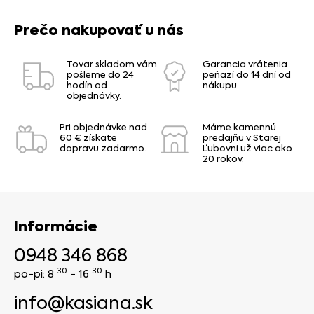
Prečo nakupovať u nás
Tovar skladom vám
Garancia vrátenia
pošleme do 24
peňazí do 14 dní od
hodín od
nákupu.
objednávky.
Pri objednávke nad
Máme kamennú
60 € získate
predajňu v Starej
dopravu zadarmo.
Ľubovni už viac ako
20 rokov.
Informácie
0948 346 868
30
30
po-pi: 8
- 16
h
info@kasiana.sk