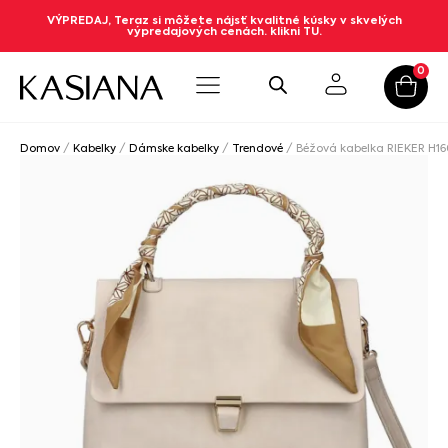
VÝPREDAJ, Teraz si môžete nájsť kvalitné kúsky v skvelých
výpredajových cenách. klikni TU.
0
Domov
/
Kabelky
/
Dámske kabelky
/
Trendové
/ Béžová kabelka RIEKER H1