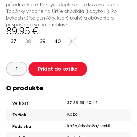
prírodnej kože. Pekným doplnkom je kovová spona.
Topánky vhodné na širšie chodidlá (kopyto H). Po
bokoch všité gumičky, ktoré uľahčia obúvanie a
prispôsobia sa na priehlavku.
89.95
€
37
38
39
40
41
Pridať do košíka
O produkte
37
,
38
,
39
,
40
,
41
Veľkosť
Koža
Zvršok
koža/ekokoža/textil
Podšívka