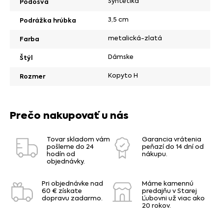
Syntetika
Podošva
3,5 cm
Podrážka hrúbka
metalická-zlatá
Farba
Dámske
Štýl
Kopyto H
Rozmer
Prečo nakupovať u nás
Tovar skladom vám
Garancia vrátenia
pošleme do 24
peňazí do 14 dní od
hodín od
nákupu.
objednávky.
Pri objednávke nad
Máme kamennú
60 € získate
predajňu v Starej
dopravu zadarmo.
Ľubovni už viac ako
20 rokov.