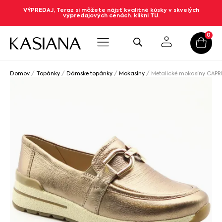
VÝPREDAJ, Teraz si môžete nájsť kvalitné kúsky v skvelých
výpredajových cenách. klikni TU.
0
Domov
/
Topánky
/
Dámske topánky
/
Mokasíny
/ Metalické mokasíny CAPR