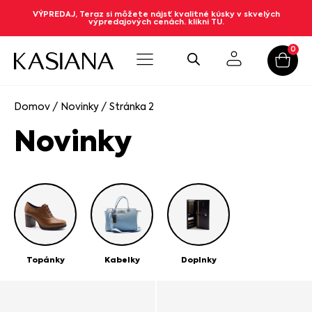
VÝPREDAJ, Teraz si môžete nájsť kvalitné kúsky v skvelých
výpredajových cenách. klikni TU.
0
Domov
/
Novinky
/ Stránka 2
Novinky
Topánky
Kabelky
Doplnky