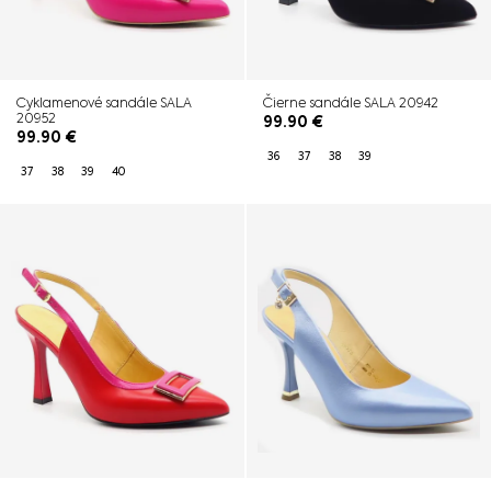
Cyklamenové sandále SALA
Čierne sandále SALA 20942
20952
99.90
€
99.90
€
36
37
38
39
37
38
39
40