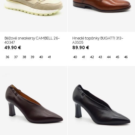
Béžové sneakersy CAMBELL 26-
Hnedé topánky BUGATTI 313-
40347
A3S05
49.90
€
89.90
€
36
37
38
39
40
41
40
41
42
43
44
45
46