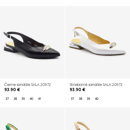
Čierne sandále SALA 20972
Strieborné sandále SALA 20972
93.90
€
93.90
€
37
38
39
40
41
37
38
39
40