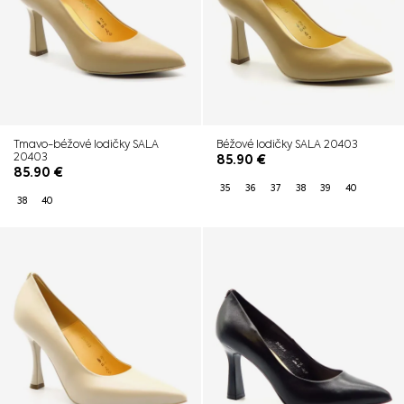
Tmavo-béžové lodičky SALA
Béžové lodičky SALA 20403
20403
85.90
€
85.90
€
35
36
37
38
39
40
38
40