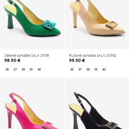
Zelené sandále SALA 21138
Ružové sandále SALA 20952
98.90
€
99.90
€
36
37
38
39
40
36
37
38
39
40