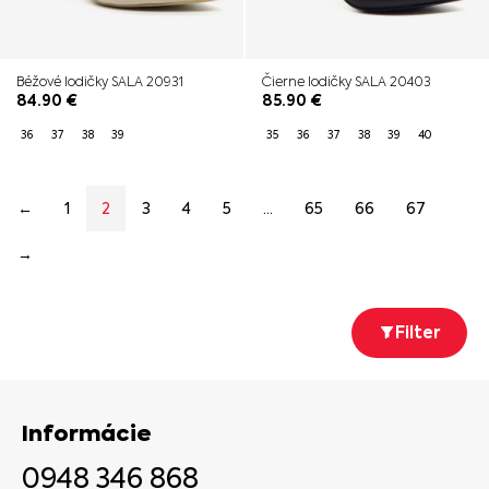
Béžové lodičky SALA 20931
Čierne lodičky SALA 20403
84.90
€
85.90
€
36
37
38
39
35
36
37
38
39
40
←
1
2
3
4
5
…
65
66
67
→
Filter
Informácie
0948 346 868