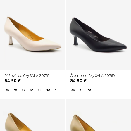
Béžové lodičky SALA 20769
Čierne lodičky SALA 20769
84.90
€
84.90
€
35
36
37
38
39
40
41
36
37
38