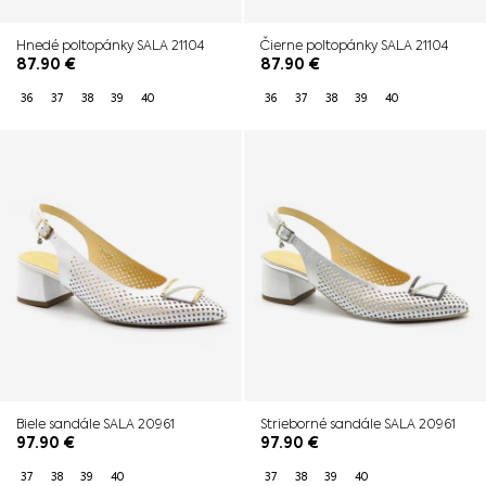
Hnedé poltopánky SALA 21104
Čierne poltopánky SALA 21104
87.90
€
87.90
€
36
37
38
39
40
36
37
38
39
40
Biele sandále SALA 20961
Strieborné sandále SALA 20961
97.90
€
97.90
€
37
38
39
40
37
38
39
40