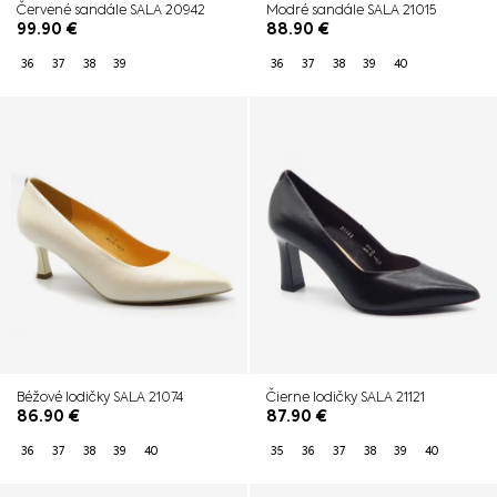
Červené sandále SALA 20942
Modré sandále SALA 21015
99.90
€
88.90
€
36
37
38
39
36
37
38
39
40
Béžové lodičky SALA 21074
Čierne lodičky SALA 21121
86.90
€
87.90
€
36
37
38
39
40
35
36
37
38
39
40