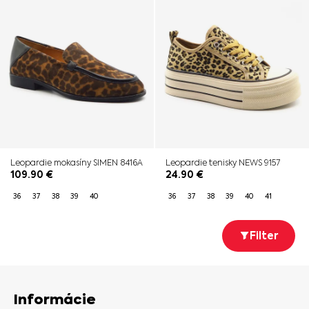
Leopardie mokasíny SIMEN 8416A
Leopardie tenisky NEWS 9157
109.90
€
24.90
€
36
37
38
39
40
36
37
38
39
40
41
Filter
Informácie