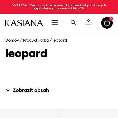
VÝPREDAJ, Teraz si môžete nájsť kvalitné kúsky v skvelých
výpredajových cenách. klikni TU.
0
Domov
/ Produkt Farba / leopard
leopard
Zobraziť obsah