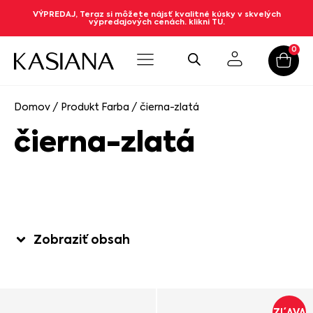
VÝPREDAJ, Teraz si môžete nájsť kvalitné kúsky v skvelých
výpredajových cenách. klikni TU.
0
Domov
/ Produkt Farba / čierna-zlatá
čierna-zlatá
Zobraziť obsah
ZĽAVA