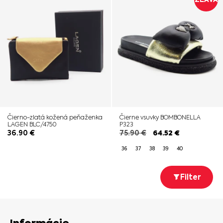
Čierno-zlatá kožená peňaženka
Čierne vsuvky BOMBONELLA
LAGEN BLC/4750
P323
36.90
€
75.90
€
64.52
€
36
37
38
39
40
Filter