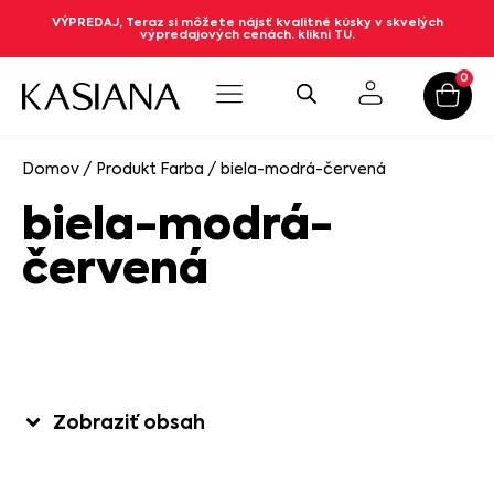
VÝPREDAJ, Teraz si môžete nájsť kvalitné kúsky v skvelých
výpredajových cenách. klikni TU.
0
Domov
/ Produkt Farba / biela-modrá-červená
biela-modrá-
červená
Zobraziť obsah