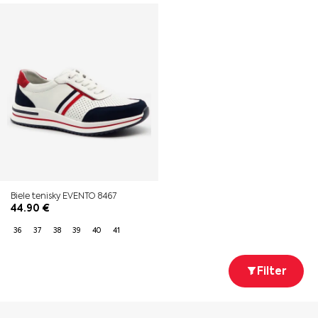
Biele tenisky EVENTO 8467
44.90
€
36
37
38
39
40
41
Filter